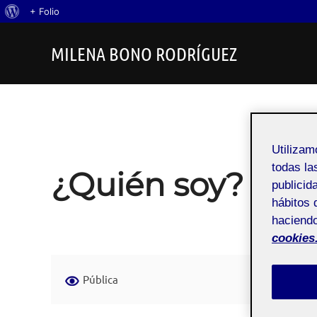
Acerca
+ Folio
Saltar
de
MILENA BONO RODRÍGUEZ
al
WordPress
contenido
Utiliza
todas la
¿Quién soy?
publicid
hábitos 
haciendo
cookies
Pública