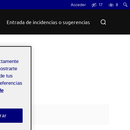
Acceder
17
8
Busc
Buscar:
Entrada de incidencias o sugerencias
ectamente
mostrarte
de tus
referencias
de
rar