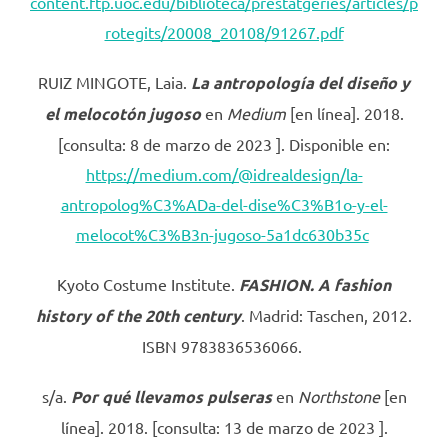
content.ftp.uoc.edu/biblioteca/prestatgeries/articles/p
rotegits/20008_20108/91267.pdf
RUIZ MINGOTE, Laia.
La antropología del diseño y
el melocotón jugoso
en
Medium
[en línea]. 2018.
[consulta: 8 de marzo de 2023 ]. Disponible en:
https://medium.com/@idrealdesign/la-
antropolog%C3%ADa-del-dise%C3%B1o-y-el-
melocot%C3%B3n-jugoso-5a1dc630b35c
Kyoto Costume Institute.
FASHION. A fashion
history of the 20th century
. Madrid: Taschen, 2012.
ISBN 9783836536066.
s/a.
Por qué llevamos pulseras
en
Northstone
[en
línea]. 2018. [consulta: 13 de marzo de 2023 ].