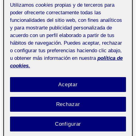
Utilizamos
cookies
propias y de terceros para
más allá de su materialidad física… en su lugar y
poder ofrecerte correctamente todas las
contexto social específico” (Miller, 2002).
funcionalidades del sitio web, con fines analíticos
y para mostrarte publicidad personalizada de
Yo siempre he bastante
masculina
, así que por mucho
acuerdo con un perfil elaborado a partir de tus
que le agradecía que compartiera sus tesoros
hábitos de navegación. Puedes aceptar, rechazar
conmigo, llegaba a casa y lo guardaba… y Maribel me
o configurar tus preferencias haciendo clic abajo,
u obtener más información en nuestra
política de
decía que
ya me las pondría cuando fuera mayor
. Hace
cookies.
un par de años, me regaló una pulsera de oro, y me
dijo que pensaba que
esta sí
me iba a gustar. Y
Aceptar
efectivamente.
Era ancha pero finita, con eslabones cuadrados y sin
Rechazar
ningún ornamento. Para mí tiene mucho valor, porque
siento que mi abuela me la dio cuando por fin
Configurar
entendió que aunque yo fuera su única nieta, nunca