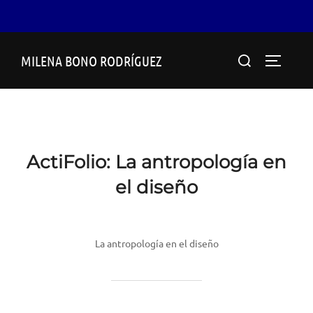
Saltar
Buscar:
MILENA BONO RODRÍGUEZ
al
ALTERN
contenido
ActiFolio:
La antropología en
el diseño
La antropología en el diseño