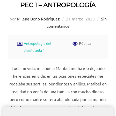
PEC 1 – ANTROPOLOGÍA
Publicado
por
Milena Bono Rodríguez
21 marzo, 2023
Sin
el
comentarios
Antropología del
Pública
diseño aula 1
Toda mi vida, mi abuela Maribel me ha ido dejando
herencias en vida; en las ocasiones especiales me
regalaba sus sortijas, pendientes y anillos. Maribel en
realidad no venía de una familia con mucho dinero,
pero como madre soltera abandonada por su marido,
utilizaba las joyas para enseñar cómo había sido capaz
de ganarse la vida por sí misma. Hay que “entenderlo